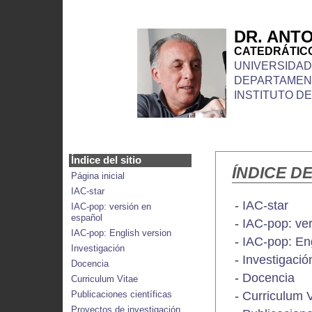
DR. ANTO
CATEDRÁTICO
UNIVERSIDAD
DEPARTAMENT
INSTITUTO D
Índice del sitio
ÍNDICE DE
Página inicial
IAC-star
-
IAC-star
IAC-pop: versión en
español
-
IAC-pop: ve
IAC-pop: English version
-
IAC-pop: Eng
Investigación
-
Investigació
Docencia
-
Docencia
Curriculum Vitae
-
Curriculum V
Publicaciones científicas
Proyectos de investigación